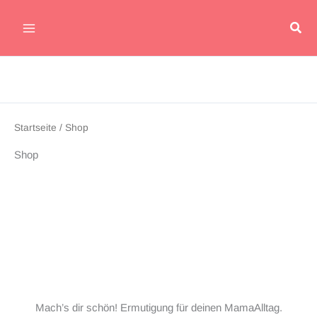
Zum
Suc
Inhalt
Main
springen
Menu
Startseite
/ Shop
Shop
Mach’s dir schön! Ermutigung für deinen MamaAlltag.