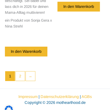
beschäftigt. Sei dabei und
In den Warenkorb
lass dich in 2026 für deinen
Mama-Alltag muttivieren!
ein Produkt von Sonja Gera x
Nina Strehl
In den Warenkorb
1
2
→
Impressum
|
Datenschutzerklärung
|
AGBs
Copyright © 2026 mothearthood.de