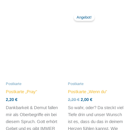
Angebot!
Postkarte
Postkarte
Postkarte „Pray“
Postkarte „Wenn du“
Ursprünglicher
Aktueller
2,20
€
2,20
€
2,00
€
Preis
Preis
Dankbarkeit & Demut fallen
So wahr, oder? Da steckt viel
war:
ist:
mir als Oberbegriffe ein bei
Tiefe drin und unser Wunsch
2,20 €
2,00 €.
diesem Spruch. Gott erhört
ist es, dass du das in deinem
Gebet und es gibt IMMER
Herzen fühlen kannst. Wie