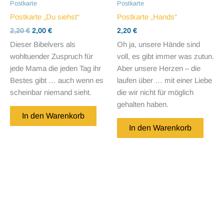
Postkarte
Postkarte
Postkarte „Du siehst“
Postkarte „Hands“
Ursprünglicher
Aktueller
2,20
€
2,00
€
2,20
€
Preis
Preis
Dieser Bibelvers als
Oh ja, unsere Hände sind
war:
ist:
wohltuender Zuspruch für
voll, es gibt immer was zutun.
2,20 €
2,00 €.
jede Mama die jeden Tag ihr
Aber unsere Herzen – die
Bestes gibt … auch wenn es
laufen über … mit einer Liebe
scheinbar niemand sieht.
die wir nicht für möglich
gehalten haben.
In den Warenkorb
In den Warenkorb