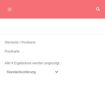
Zum
Suc
Inhalt
Main
springen
Menu
Startseite
/ Postkarte
Postkarte
Alle 9 Ergebnisse werden angezeigt