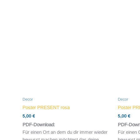
Decor
Decor
Poster PRESENT rosa
Poster P
5,00
€
5,00
€
PDF-Download:
PDF-Down
Für einen Ort an dem du dir immer wieder
Für einen 
bewusst machen möchtest das deine
bewusst m