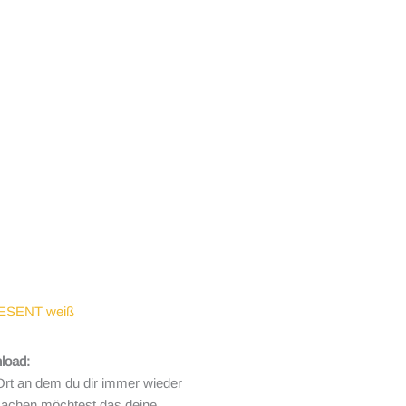
RESENT weiß
load:
Ort an dem du dir immer wieder
achen möchtest das deine