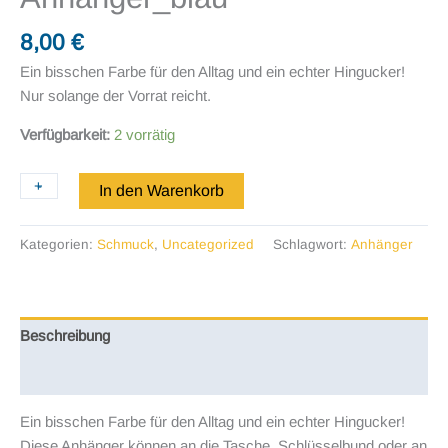
8,00
€
Ein bisschen Farbe für den Alltag und ein echter Hingucker!
Nur solange der Vorrat reicht.
Verfügbarkeit:
2 vorrätig
Anhänger_blau
+
-
In den Warenkorb
Menge
Kategorien:
Schmuck
,
Uncategorized
Schlagwort:
Anhänger
Beschreibung
Rezensionen (0)
Ein bisschen Farbe für den Alltag und ein echter Hingucker!
Diese Anhänger können an die Tasche, Schlüsselbund oder an