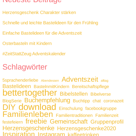
Herzensgeschenk Charakter stärken
Schnelle und leichte Bastelideen für den Frühling
Einfache Bastelideen für die Adventszeit
Osterbasteln mit Kindern
#ZeitStattZeug Adventskalender
Schlagwörter
Adventszeit
5sprachenderliebe
Abendessen
alltag
Bastelideen
BastelnmitKindern
Bereitschaftspflege
bettertogether
Bibelstellen
Bibelverse
Buchempfehlung
BlogSerie
Buchtipp
chat
coronazeit
download
DIY
Einschulung
facebookgruppe
Familienleben
Familientraditionen
Familienzeit
freebie
Gemeinschaft
Gruppenprofil
festefeiern
Herzensgeschenke
Herzensgeschenke2020
Inspiration
Instagram
kaffeetrinken