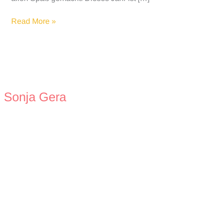
Muttertag
Read More »
Wunsch
und
Wirklichkeit
Sonja Gera