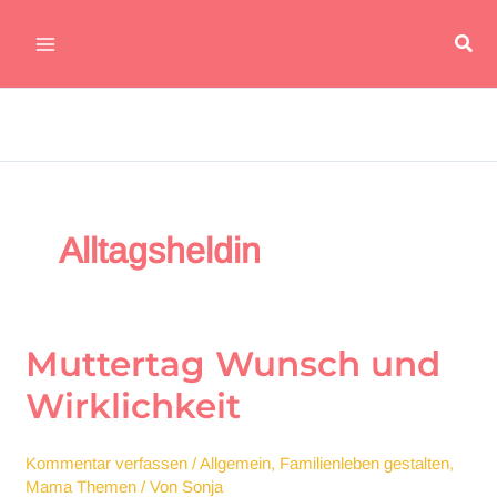
Zum
Suc
Inhalt
Main
springen
Menu
Alltagsheldin
Muttertag Wunsch und
Wirklichkeit
Kommentar verfassen
/
Allgemein
,
Familienleben gestalten
,
Mama Themen
/ Von
Sonja