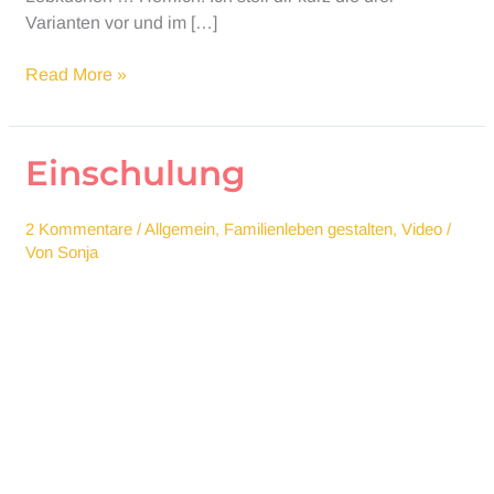
Varianten vor und im […]
Super
Read More »
easy
Bastelideen
für
Einschulung
die
Weihnachtszeit
2 Kommentare
/
Allgemein
,
Familienleben gestalten
,
Video
/
Von
Sonja