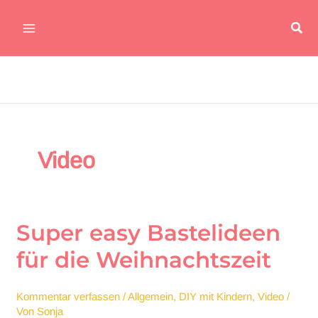
Zum
Suc
Inhalt
Main
springen
Menu
Video
Super easy Bastelideen
für die Weihnachtszeit
Kommentar verfassen
/
Allgemein
,
DIY mit Kindern
,
Video
/
Von
Sonja