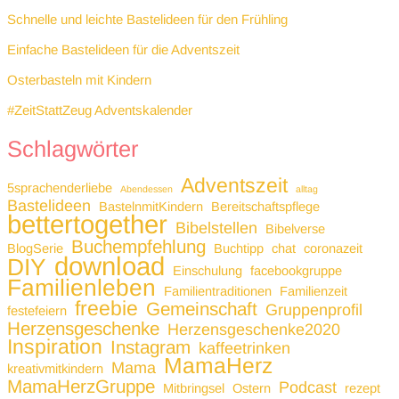
Schnelle und leichte Bastelideen für den Frühling
Einfache Bastelideen für die Adventszeit
Osterbasteln mit Kindern
#ZeitStattZeug Adventskalender
Schlagwörter
Adventszeit
5sprachenderliebe
Abendessen
alltag
Bastelideen
BastelnmitKindern
Bereitschaftspflege
bettertogether
Bibelstellen
Bibelverse
Buchempfehlung
BlogSerie
Buchtipp
chat
coronazeit
download
DIY
Einschulung
facebookgruppe
Familienleben
Familientraditionen
Familienzeit
freebie
Gemeinschaft
Gruppenprofil
festefeiern
Herzensgeschenke
Herzensgeschenke2020
Inspiration
Instagram
kaffeetrinken
MamaHerz
Mama
kreativmitkindern
MamaHerzGruppe
Podcast
Mitbringsel
Ostern
rezept