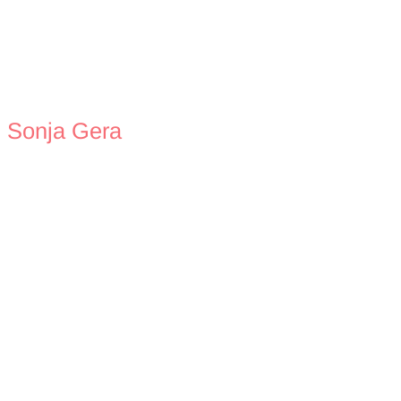
sein
–
Paar
bleiben
Sonja Gera