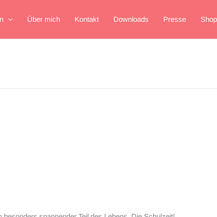
n
Über mich
Kontakt
Downloads
Presse
Shop
n besonders spannender Teil des Lebens. Die Schulzeit!