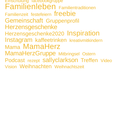
Einschulung
facebookgruppe
Familienleben
Familientraditionen
freebie
Familienzeit
festefeiern
Gemeinschaft
Gruppenprofil
Herzensgeschenke
Inspiration
Herzensgeschenke2020
Instagram
kaffeetrinken
kreativmitkindern
MamaHerz
Mama
MamaHerzGruppe
Mitbringsel
Ostern
sallyclarkson
Podcast
Treffen
rezept
Video
Weihnachten
Vision
Weihnachtszeit