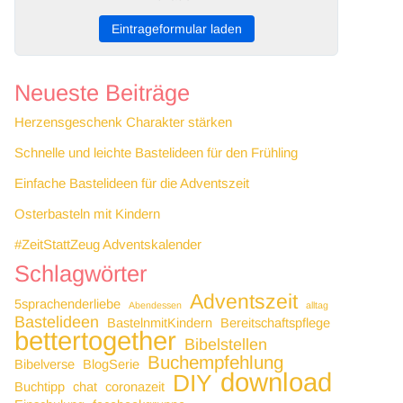
Eintrageformular laden
Neueste Beiträge
Herzensgeschenk Charakter stärken
Schnelle und leichte Bastelideen für den Frühling
Einfache Bastelideen für die Adventszeit
Osterbasteln mit Kindern
#ZeitStattZeug Adventskalender
Schlagwörter
Adventszeit
5sprachenderliebe
Abendessen
alltag
Bastelideen
BastelnmitKindern
Bereitschaftspflege
bettertogether
Bibelstellen
Buchempfehlung
Bibelverse
BlogSerie
download
DIY
Buchtipp
chat
coronazeit