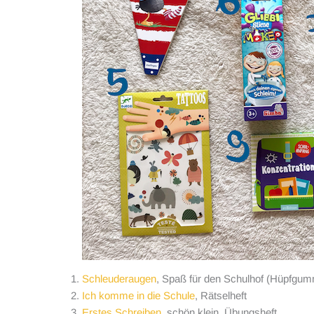
Schleuderaugen
, Spaß für den Schulhof (Hüpfgum
Ich komme in die Schule
, Rätselheft
Erstes Schreiben
, schön klein, Übungsheft