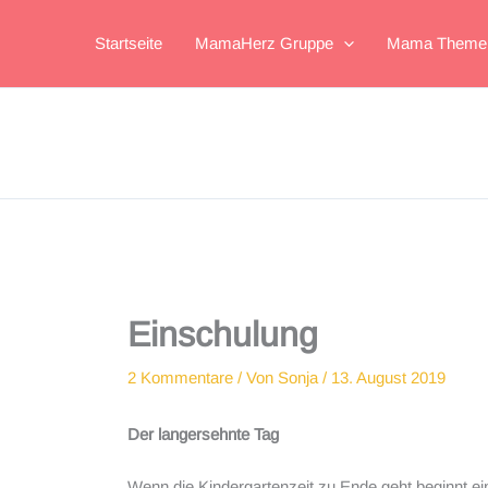
Zum
Inhalt
Startseite
MamaHerz Gruppe
Mama Theme
springen
Einschulung
2 Kommentare
/ Von
Sonja
/
13. August 2019
Der langersehnte Tag
Wenn die Kindergartenzeit zu Ende geht beginnt ei