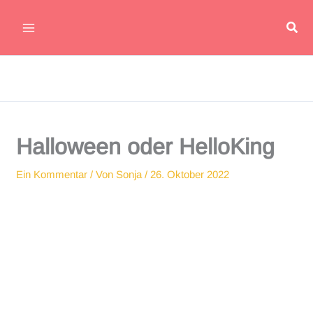
Zum
Suc
Inhalt
Main
springen
Menu
Halloween oder HelloKing
Ein Kommentar
/ Von
Sonja
/
26. Oktober 2022