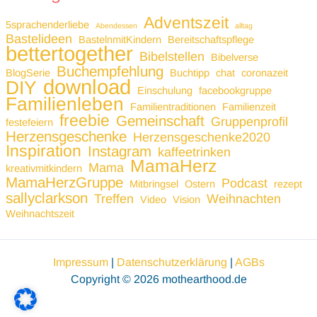
Adventszeit
5sprachenderliebe
Abendessen
alltag
Bastelideen
BastelnmitKindern
Bereitschaftspflege
bettertogether
Bibelstellen
Bibelverse
Buchempfehlung
BlogSerie
Buchtipp
chat
coronazeit
download
DIY
Einschulung
facebookgruppe
Familienleben
Familientraditionen
Familienzeit
freebie
Gemeinschaft
Gruppenprofil
festefeiern
Herzensgeschenke
Herzensgeschenke2020
Inspiration
Instagram
kaffeetrinken
MamaHerz
Mama
kreativmitkindern
MamaHerzGruppe
Podcast
Mitbringsel
Ostern
rezept
sallyclarkson
Treffen
Weihnachten
Video
Vision
Weihnachtszeit
Impressum
|
Datenschutzerklärung
|
AGBs
Copyright © 2026 mothearthood.de