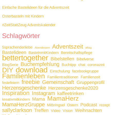
Einfache Bastelideen für die Adventszeit
Osterbasteln mit Kindern
#ZeitStattZeug Adventskalender
Schlagwörter
Adventszeit
5sprachenderliebe
Abendessen
alltag
Bastelideen
BastelnmitKindern
Bereitschaftspflege
bettertogether
Bibelstellen
Bibelverse
Buchempfehlung
BlogSerie
Buchtipp
chat
coronazeit
download
DIY
Einschulung
facebookgruppe
Familienleben
Familientraditionen
Familienzeit
freebie
Gemeinschaft
Gruppenprofil
festefeiern
Herzensgeschenke
Herzensgeschenke2020
Inspiration
Instagram
kaffeetrinken
MamaHerz
Mama
kreativmitkindern
MamaHerzGruppe
Podcast
Mitbringsel
Ostern
rezept
sallyclarkson
Treffen
Weihnachten
Video
Vision