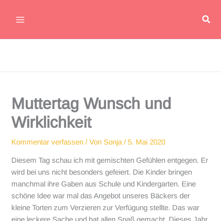
Zum
Suc
Inhalt
Main
springen
Menu
Muttertag Wunsch und
Wirklichkeit
Kommentar verfassen
/ Von
Sonja
/
5. Mai 2020
Diesem Tag schau ich mit gemischten Gefühlen entgegen. Er
wird bei uns nicht besonders gefeiert. Die Kinder bringen
manchmal ihre Gaben aus Schule und Kindergarten. Eine
schöne Idee war mal das Angebot unseres Bäckers der
kleine Torten zum Verzieren zur Verfügung stellte. Das war
eine leckere Sache und hat allen Spaß gemacht. Dieses Jahr