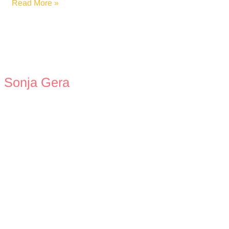
Eheleben
Read More »
und
Ehe
leben
Sonja Gera