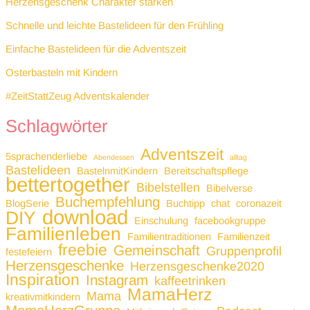
Herzensgeschenk Charakter stärken
Schnelle und leichte Bastelideen für den Frühling
Einfache Bastelideen für die Adventszeit
Osterbasteln mit Kindern
#ZeitStattZeug Adventskalender
Schlagwörter
Adventszeit
5sprachenderliebe
Abendessen
alltag
Bastelideen
BastelnmitKindern
Bereitschaftspflege
bettertogether
Bibelstellen
Bibelverse
Buchempfehlung
BlogSerie
Buchtipp
chat
coronazeit
download
DIY
Einschulung
facebookgruppe
Familienleben
Familientraditionen
Familienzeit
freebie
Gemeinschaft
Gruppenprofil
festefeiern
Herzensgeschenke
Herzensgeschenke2020
Inspiration
Instagram
kaffeetrinken
MamaHerz
Mama
kreativmitkindern