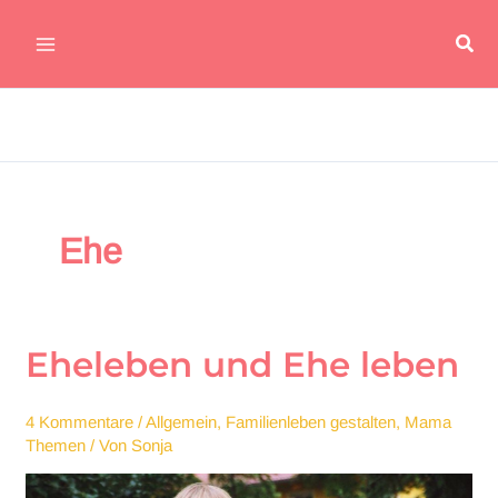
Zum
Suc
Inhalt
Main
springen
Menu
Ehe
Eheleben und Ehe leben
4 Kommentare
/
Allgemein
,
Familienleben gestalten
,
Mama
Themen
/ Von
Sonja