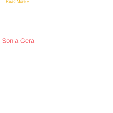
Eheleben
Read More »
und
Ehe
leben
Sonja Gera