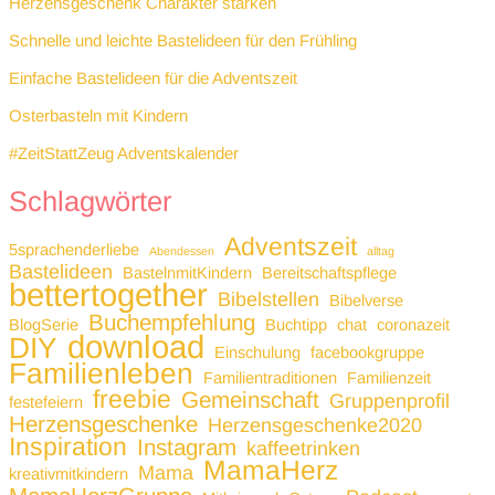
Herzensgeschenk Charakter stärken
Schnelle und leichte Bastelideen für den Frühling
Einfache Bastelideen für die Adventszeit
Osterbasteln mit Kindern
#ZeitStattZeug Adventskalender
Schlagwörter
Adventszeit
5sprachenderliebe
Abendessen
alltag
Bastelideen
BastelnmitKindern
Bereitschaftspflege
bettertogether
Bibelstellen
Bibelverse
Buchempfehlung
BlogSerie
Buchtipp
chat
coronazeit
download
DIY
Einschulung
facebookgruppe
Familienleben
Familientraditionen
Familienzeit
freebie
Gemeinschaft
Gruppenprofil
festefeiern
Herzensgeschenke
Herzensgeschenke2020
Inspiration
Instagram
kaffeetrinken
MamaHerz
Mama
kreativmitkindern