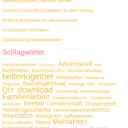
Herzensgeschenk Charakter stärken
Schnelle und leichte Bastelideen für den Frühling
Einfache Bastelideen für die Adventszeit
Osterbasteln mit Kindern
#ZeitStattZeug Adventskalender
Schlagwörter
Adventszeit
5sprachenderliebe
Abendessen
alltag
Bastelideen
BastelnmitKindern
Bereitschaftspflege
bettertogether
Bibelstellen
Bibelverse
Buchempfehlung
BlogSerie
Buchtipp
chat
coronazeit
download
DIY
Einschulung
facebookgruppe
Familienleben
Familientraditionen
Familienzeit
freebie
Gemeinschaft
Gruppenprofil
festefeiern
Herzensgeschenke
Herzensgeschenke2020
Inspiration
Instagram
kaffeetrinken
MamaHerz
Mama
kreativmitkindern