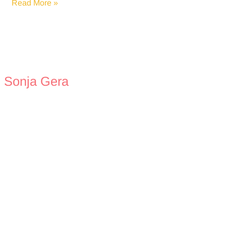
Bibelverse
Read More »
für
den
Alltag
Sonja Gera