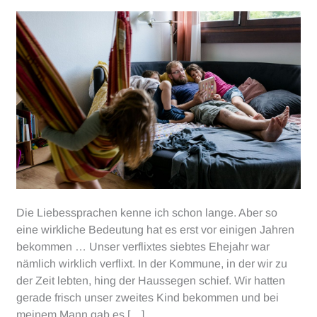
Die Liebessprachen kenne ich schon lange. Aber so
eine wirkliche Bedeutung hat es erst vor einigen Jahren
bekommen … Unser verflixtes siebtes Ehejahr war
nämlich wirklich verflixt. In der Kommune, in der wir zu
der Zeit lebten, hing der Haussegen schief. Wir hatten
gerade frisch unser zweites Kind bekommen und bei
meinem Mann gab es […]