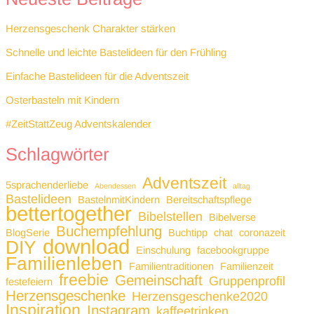
Herzensgeschenk Charakter stärken
Schnelle und leichte Bastelideen für den Frühling
Einfache Bastelideen für die Adventszeit
Osterbasteln mit Kindern
#ZeitStattZeug Adventskalender
Schlagwörter
Adventszeit
5sprachenderliebe
Abendessen
alltag
Bastelideen
BastelnmitKindern
Bereitschaftspflege
bettertogether
Bibelstellen
Bibelverse
Buchempfehlung
BlogSerie
Buchtipp
chat
coronazeit
download
DIY
Einschulung
facebookgruppe
Familienleben
Familientraditionen
Familienzeit
freebie
Gemeinschaft
Gruppenprofil
festefeiern
Herzensgeschenke
Herzensgeschenke2020
Inspiration
Instagram
kaffeetrinken