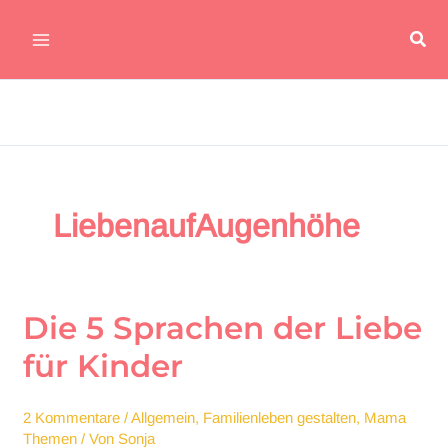
Zum
Suc
Inhalt
Main
springen
Menu
LiebenaufAugenhöhe
Die 5 Sprachen der Liebe
für Kinder
2 Kommentare
/
Allgemein
,
Familienleben gestalten
,
Mama
Themen
/ Von
Sonja