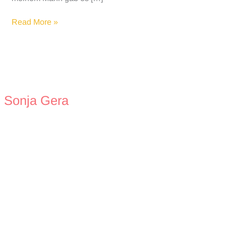
Die
Read More »
5
Sprachen
der
Liebe
für
Kinder
Sonja Gera