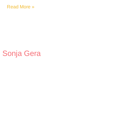
Blogjubiläum,
Read More »
wie
alles
begann
Sonja Gera