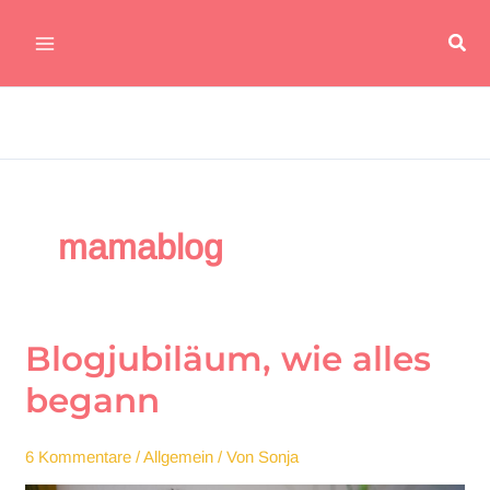
Zum
Suc
Inhalt
Main
springen
Menu
mamablog
Blogjubiläum, wie alles
begann
6 Kommentare
/
Allgemein
/ Von
Sonja