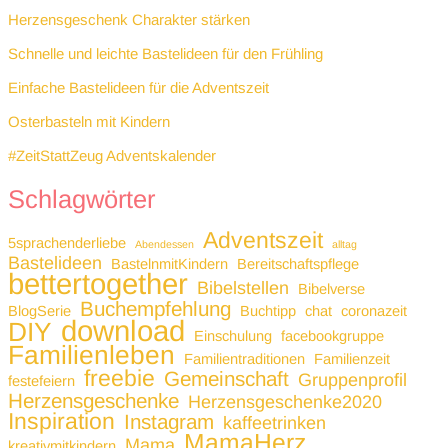
Herzensgeschenk Charakter stärken
Schnelle und leichte Bastelideen für den Frühling
Einfache Bastelideen für die Adventszeit
Osterbasteln mit Kindern
#ZeitStattZeug Adventskalender
Schlagwörter
Adventszeit
5sprachenderliebe
Abendessen
alltag
Bastelideen
BastelnmitKindern
Bereitschaftspflege
bettertogether
Bibelstellen
Bibelverse
Buchempfehlung
BlogSerie
Buchtipp
chat
coronazeit
download
DIY
Einschulung
facebookgruppe
Familienleben
Familientraditionen
Familienzeit
freebie
Gemeinschaft
Gruppenprofil
festefeiern
Herzensgeschenke
Herzensgeschenke2020
Inspiration
Instagram
kaffeetrinken
MamaHerz
Mama
kreativmitkindern