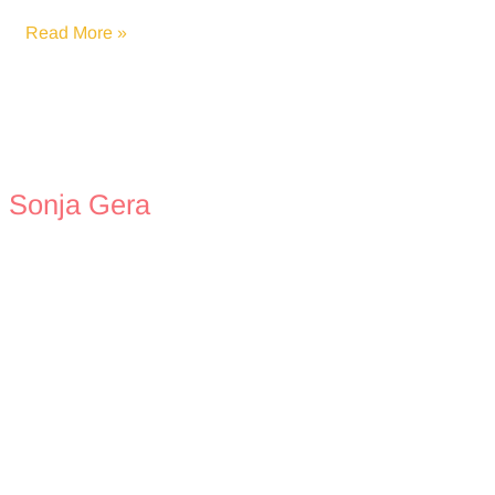
Liebes
Read More »
Pflegekind,
Sonja Gera