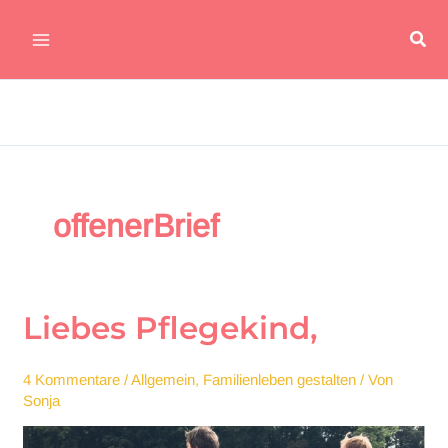
Zum
Suc
Inhalt
Main
springen
Menu
offenerBrief
Liebes Pflegekind,
4 Kommentare
/
Allgemein
,
Familienleben gestalten
/ Von
Sonja