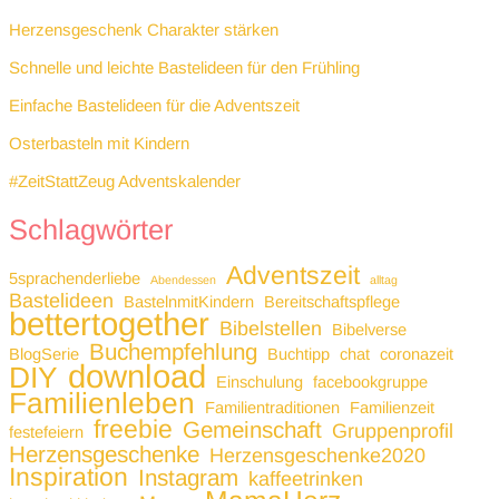
Herzensgeschenk Charakter stärken
Schnelle und leichte Bastelideen für den Frühling
Einfache Bastelideen für die Adventszeit
Osterbasteln mit Kindern
#ZeitStattZeug Adventskalender
Schlagwörter
Adventszeit
5sprachenderliebe
Abendessen
alltag
Bastelideen
BastelnmitKindern
Bereitschaftspflege
bettertogether
Bibelstellen
Bibelverse
Buchempfehlung
BlogSerie
Buchtipp
chat
coronazeit
download
DIY
Einschulung
facebookgruppe
Familienleben
Familientraditionen
Familienzeit
freebie
Gemeinschaft
Gruppenprofil
festefeiern
Herzensgeschenke
Herzensgeschenke2020
Inspiration
Instagram
kaffeetrinken