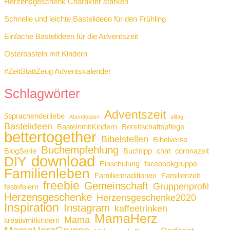
Herzensgeschenk Charakter stärken
Schnelle und leichte Bastelideen für den Frühling
Einfache Bastelideen für die Adventszeit
Osterbasteln mit Kindern
#ZeitStattZeug Adventskalender
Schlagwörter
Adventszeit
5sprachenderliebe
Abendessen
alltag
Bastelideen
BastelnmitKindern
Bereitschaftspflege
bettertogether
Bibelstellen
Bibelverse
Buchempfehlung
BlogSerie
Buchtipp
chat
coronazeit
download
DIY
Einschulung
facebookgruppe
Familienleben
Familientraditionen
Familienzeit
freebie
Gemeinschaft
Gruppenprofil
festefeiern
Herzensgeschenke
Herzensgeschenke2020
Inspiration
Instagram
kaffeetrinken
MamaHerz
Mama
kreativmitkindern