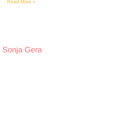
Kreativ
Read More »
mit
Kindern
Sonja Gera