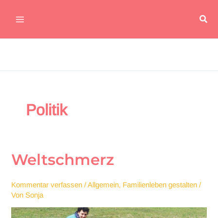
Zum
Suc
Inhalt
Main
springen
Menu
Politik
Weltschmerz
Kommentar verfassen
/
Allgemein
,
Familienleben gestalten
/
Von
Sonja