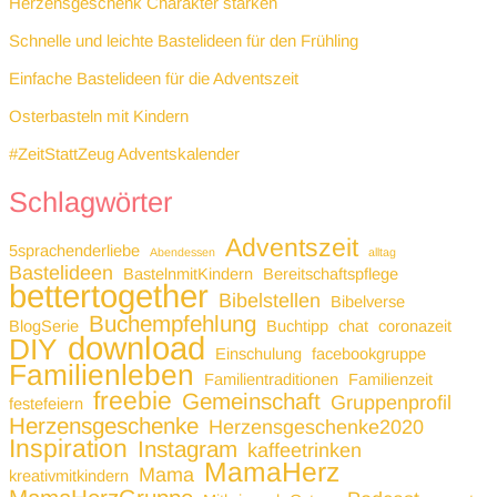
Herzensgeschenk Charakter stärken
Schnelle und leichte Bastelideen für den Frühling
Einfache Bastelideen für die Adventszeit
Osterbasteln mit Kindern
#ZeitStattZeug Adventskalender
Schlagwörter
Adventszeit
5sprachenderliebe
Abendessen
alltag
Bastelideen
BastelnmitKindern
Bereitschaftspflege
bettertogether
Bibelstellen
Bibelverse
Buchempfehlung
BlogSerie
Buchtipp
chat
coronazeit
download
DIY
Einschulung
facebookgruppe
Familienleben
Familientraditionen
Familienzeit
freebie
Gemeinschaft
Gruppenprofil
festefeiern
Herzensgeschenke
Herzensgeschenke2020
Inspiration
Instagram
kaffeetrinken
MamaHerz
Mama
kreativmitkindern