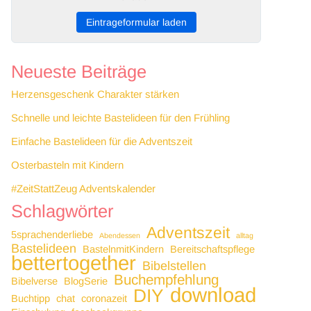
Eintrageformular laden
Neueste Beiträge
Herzensgeschenk Charakter stärken
Schnelle und leichte Bastelideen für den Frühling
Einfache Bastelideen für die Adventszeit
Osterbasteln mit Kindern
#ZeitStattZeug Adventskalender
Schlagwörter
Adventszeit
5sprachenderliebe
Abendessen
alltag
Bastelideen
BastelnmitKindern
Bereitschaftspflege
bettertogether
Bibelstellen
Buchempfehlung
Bibelverse
BlogSerie
download
DIY
Buchtipp
chat
coronazeit