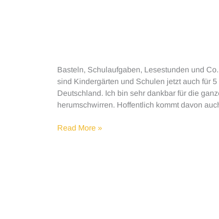
Basteln, Schulaufgaben, Lesestunden und Co
sind Kindergärten und Schulen jetzt auch für 
Deutschland. Ich bin sehr dankbar für die gan
herumschwirren. Hoffentlich kommt davon auch 
Beschäftigungsideen
Read More »
für
die
Quarantänezeit