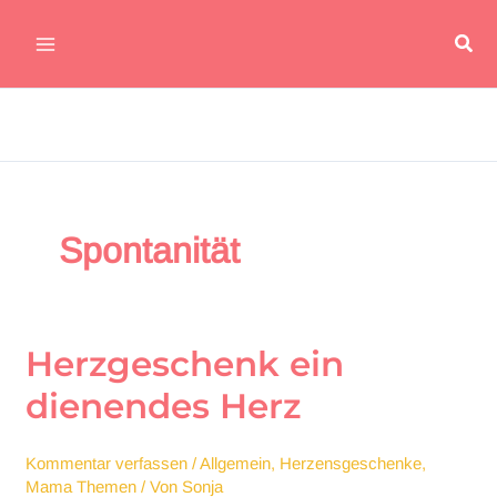
Zum
Suc
Inhalt
Main
springen
Menu
Spontanität
Herzgeschenk ein
dienendes Herz
Kommentar verfassen
/
Allgemein
,
Herzensgeschenke
,
Mama Themen
/ Von
Sonja