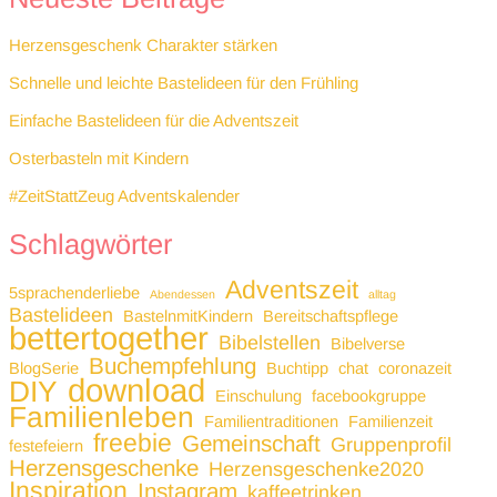
Herzensgeschenk Charakter stärken
Schnelle und leichte Bastelideen für den Frühling
Einfache Bastelideen für die Adventszeit
Osterbasteln mit Kindern
#ZeitStattZeug Adventskalender
Schlagwörter
Adventszeit
5sprachenderliebe
Abendessen
alltag
Bastelideen
BastelnmitKindern
Bereitschaftspflege
bettertogether
Bibelstellen
Bibelverse
Buchempfehlung
BlogSerie
Buchtipp
chat
coronazeit
download
DIY
Einschulung
facebookgruppe
Familienleben
Familientraditionen
Familienzeit
freebie
Gemeinschaft
Gruppenprofil
festefeiern
Herzensgeschenke
Herzensgeschenke2020
Inspiration
Instagram
kaffeetrinken