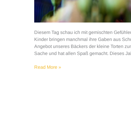
Diesem Tag schau ich mit gemischten Gefühlen 
Kinder bringen manchmal ihre Gaben aus Schu
Angebot unseres Bäckers der kleine Torten zum
Sache und hat allen Spaß gemacht. Dieses Jah
Muttertag
Read More »
Wunsch
und
Wirklichkeit