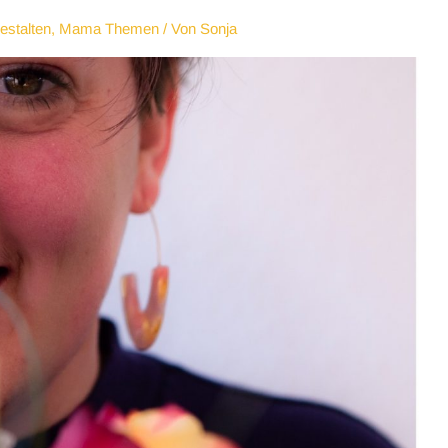
estalten
,
Mama Themen
/ Von
Sonja