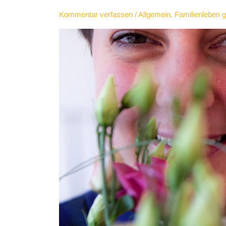
Kommentar verfassen
/
Allgemein
,
Familienleben g