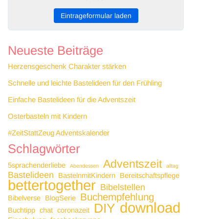
Eintrageformular laden
Neueste Beiträge
Herzensgeschenk Charakter stärken
Schnelle und leichte Bastelideen für den Frühling
Einfache Bastelideen für die Adventszeit
Osterbasteln mit Kindern
#ZeitStattZeug Adventskalender
Schlagwörter
Adventszeit
5sprachenderliebe
Abendessen
alltag
Bastelideen
BastelnmitKindern
Bereitschaftspflege
bettertogether
Bibelstellen
Buchempfehlung
Bibelverse
BlogSerie
download
DIY
Buchtipp
chat
coronazeit