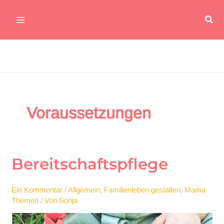
Zum
Suc
Inhalt
Main
springen
Menu
Voraussetzungen
Bereitschaftspflege
Ein Kommentar
/
Allgemein
,
Familienleben gestalten
,
Mama
Themen
/ Von
Sonja