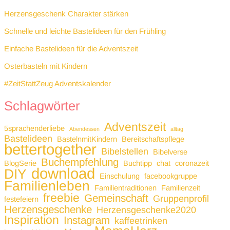
Herzensgeschenk Charakter stärken
Schnelle und leichte Bastelideen für den Frühling
Einfache Bastelideen für die Adventszeit
Osterbasteln mit Kindern
#ZeitStattZeug Adventskalender
Schlagwörter
Adventszeit
5sprachenderliebe
Abendessen
alltag
Bastelideen
BastelnmitKindern
Bereitschaftspflege
bettertogether
Bibelstellen
Bibelverse
Buchempfehlung
BlogSerie
Buchtipp
chat
coronazeit
download
DIY
Einschulung
facebookgruppe
Familienleben
Familientraditionen
Familienzeit
freebie
Gemeinschaft
Gruppenprofil
festefeiern
Herzensgeschenke
Herzensgeschenke2020
Inspiration
Instagram
kaffeetrinken