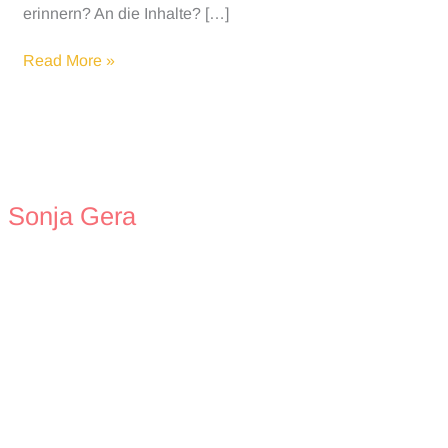
erinnern? An die Inhalte? […]
Erste
Read More »
Hilfe
Kurs
für
Kinder
Sonja Gera