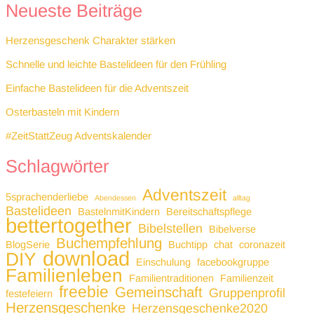
Neueste Beiträge
Herzensgeschenk Charakter stärken
Schnelle und leichte Bastelideen für den Frühling
Einfache Bastelideen für die Adventszeit
Osterbasteln mit Kindern
#ZeitStattZeug Adventskalender
Schlagwörter
Adventszeit
5sprachenderliebe
Abendessen
alltag
Bastelideen
BastelnmitKindern
Bereitschaftspflege
bettertogether
Bibelstellen
Bibelverse
Buchempfehlung
BlogSerie
Buchtipp
chat
coronazeit
download
DIY
Einschulung
facebookgruppe
Familienleben
Familientraditionen
Familienzeit
freebie
Gemeinschaft
Gruppenprofil
festefeiern
Herzensgeschenke
Herzensgeschenke2020