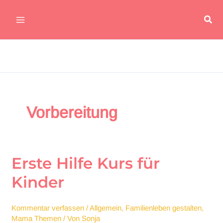
Zum
Suc
Inhalt
Main
springen
Menu
Vorbereitung
Erste Hilfe Kurs für
Kinder
Kommentar verfassen
/
Allgemein
,
Familienleben gestalten
,
Mama Themen
/ Von
Sonja