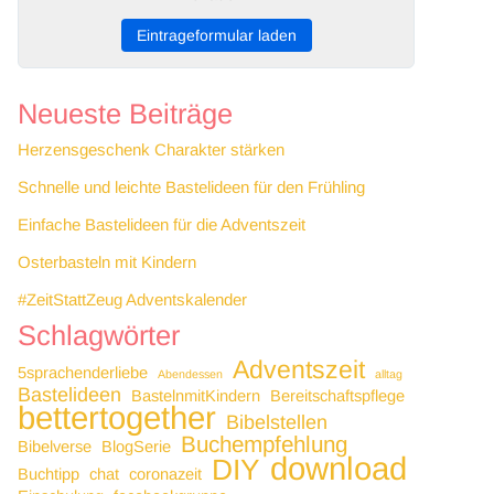
Eintrageformular laden
Neueste Beiträge
Herzensgeschenk Charakter stärken
Schnelle und leichte Bastelideen für den Frühling
Einfache Bastelideen für die Adventszeit
Osterbasteln mit Kindern
#ZeitStattZeug Adventskalender
Schlagwörter
Adventszeit
5sprachenderliebe
Abendessen
alltag
Bastelideen
BastelnmitKindern
Bereitschaftspflege
bettertogether
Bibelstellen
Buchempfehlung
Bibelverse
BlogSerie
download
DIY
Buchtipp
chat
coronazeit