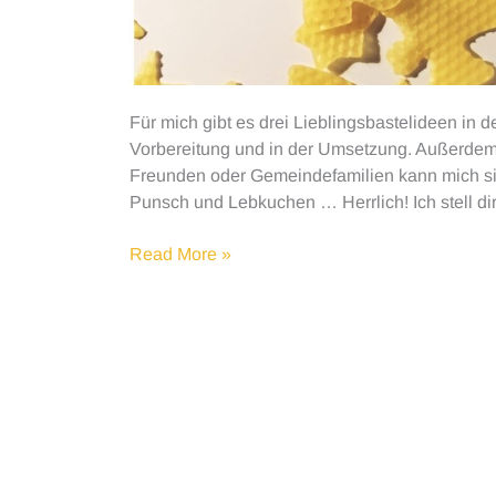
Für mich gibt es drei Lieblingsbastelideen in d
Vorbereitung und in der Umsetzung. Außerdem 
Freunden oder Gemeindefamilien kann mich si
Punsch und Lebkuchen … Herrlich! Ich stell dir
Super
Read More »
easy
Bastelideen
für
die
Weihnachtszeit