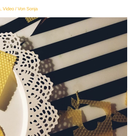
n
,
Video
/ Von
Sonja