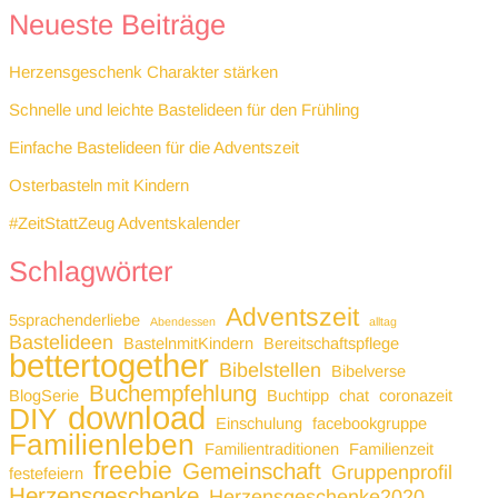
Neueste Beiträge
Herzensgeschenk Charakter stärken
Schnelle und leichte Bastelideen für den Frühling
Einfache Bastelideen für die Adventszeit
Osterbasteln mit Kindern
#ZeitStattZeug Adventskalender
Schlagwörter
Adventszeit
5sprachenderliebe
Abendessen
alltag
Bastelideen
BastelnmitKindern
Bereitschaftspflege
bettertogether
Bibelstellen
Bibelverse
Buchempfehlung
BlogSerie
Buchtipp
chat
coronazeit
download
DIY
Einschulung
facebookgruppe
Familienleben
Familientraditionen
Familienzeit
freebie
Gemeinschaft
Gruppenprofil
festefeiern
Herzensgeschenke
Herzensgeschenke2020