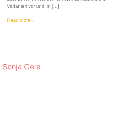
Varianten vor und im […]
Super
Read More »
easy
Bastelideen
für
die
Weihnachtszeit
Sonja Gera