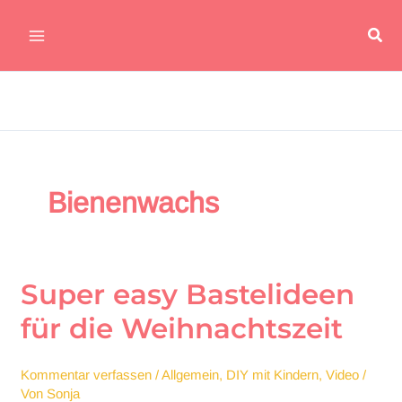
Zum
Suc
Inhalt
Main
springen
Menu
Bienenwachs
Super easy Bastelideen
für die Weihnachtszeit
Kommentar verfassen
/
Allgemein
,
DIY mit Kindern
,
Video
/
Von
Sonja