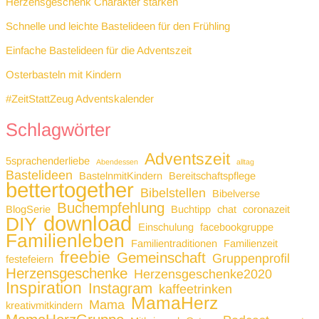
Herzensgeschenk Charakter stärken
Schnelle und leichte Bastelideen für den Frühling
Einfache Bastelideen für die Adventszeit
Osterbasteln mit Kindern
#ZeitStattZeug Adventskalender
Schlagwörter
Adventszeit
5sprachenderliebe
Abendessen
alltag
Bastelideen
BastelnmitKindern
Bereitschaftspflege
bettertogether
Bibelstellen
Bibelverse
Buchempfehlung
BlogSerie
Buchtipp
chat
coronazeit
download
DIY
Einschulung
facebookgruppe
Familienleben
Familientraditionen
Familienzeit
freebie
Gemeinschaft
Gruppenprofil
festefeiern
Herzensgeschenke
Herzensgeschenke2020
Inspiration
Instagram
kaffeetrinken
MamaHerz
Mama
kreativmitkindern