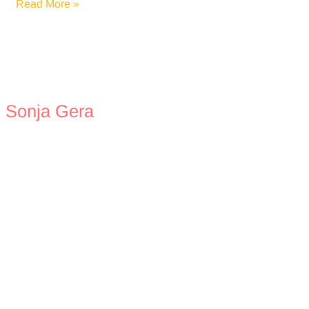
Bibelverse
Read More »
für
den
Alltag
Sonja Gera