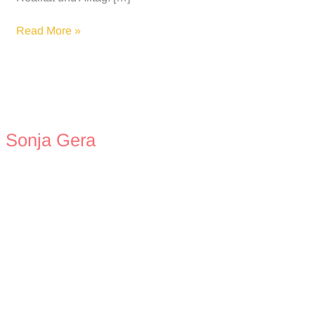
Plädoyer
Read More »
an
die
Hausfrau
Sonja Gera