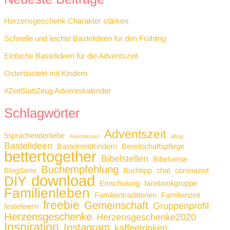
Herzensgeschenk Charakter stärken
Schnelle und leichte Bastelideen für den Frühling
Einfache Bastelideen für die Adventszeit
Osterbasteln mit Kindern
#ZeitStattZeug Adventskalender
Schlagwörter
Adventszeit
5sprachenderliebe
Abendessen
alltag
Bastelideen
BastelnmitKindern
Bereitschaftspflege
bettertogether
Bibelstellen
Bibelverse
Buchempfehlung
BlogSerie
Buchtipp
chat
coronazeit
download
DIY
Einschulung
facebookgruppe
Familienleben
Familientraditionen
Familienzeit
freebie
Gemeinschaft
Gruppenprofil
festefeiern
Herzensgeschenke
Herzensgeschenke2020
Inspiration
Instagram
kaffeetrinken