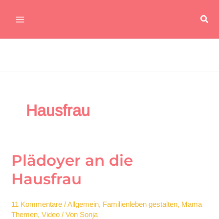
Zum
Suc
Inhalt
Main
springen
Menu
Hausfrau
Plädoyer an die
Hausfrau
11 Kommentare
/
Allgemein
,
Familienleben gestalten
,
Mama
Themen
,
Video
/ Von
Sonja