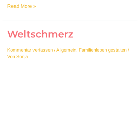
Warten
Read More »
auf
den
Regenbogen
Weltschmerz
Kommentar verfassen
/
Allgemein
,
Familienleben gestalten
/
Von
Sonja