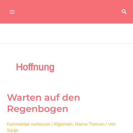
Zum
Suc
Inhalt
Main
springen
Menu
Hoffnung
Warten auf den
Regenbogen
Kommentar verfassen
/
Allgemein
,
Mama Themen
/ Von
Sonja