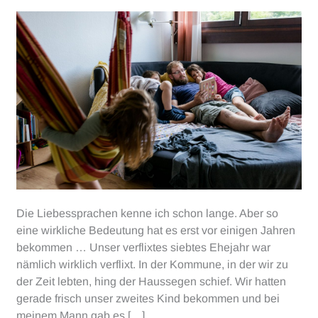
Die Liebessprachen kenne ich schon lange. Aber so
eine wirkliche Bedeutung hat es erst vor einigen Jahren
bekommen … Unser verflixtes siebtes Ehejahr war
nämlich wirklich verflixt. In der Kommune, in der wir zu
der Zeit lebten, hing der Haussegen schief. Wir hatten
gerade frisch unser zweites Kind bekommen und bei
meinem Mann gab es […]