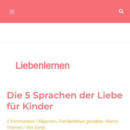
Zum
Suc
Inhalt
Main
springen
Menu
Liebenlernen
Die 5 Sprachen der Liebe
für Kinder
2 Kommentare
/
Allgemein
,
Familienleben gestalten
,
Mama
Themen
/ Von
Sonja