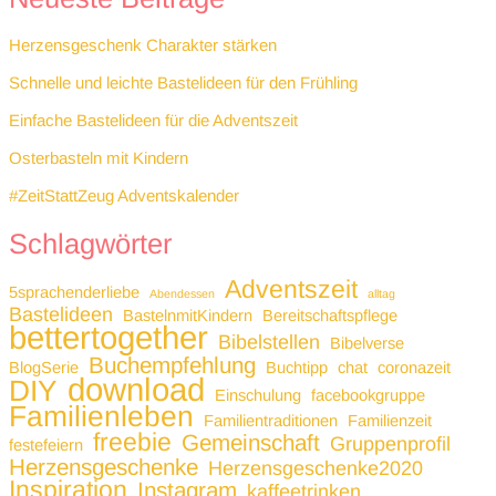
Herzensgeschenk Charakter stärken
Schnelle und leichte Bastelideen für den Frühling
Einfache Bastelideen für die Adventszeit
Osterbasteln mit Kindern
#ZeitStattZeug Adventskalender
Schlagwörter
Adventszeit
5sprachenderliebe
Abendessen
alltag
Bastelideen
BastelnmitKindern
Bereitschaftspflege
bettertogether
Bibelstellen
Bibelverse
Buchempfehlung
BlogSerie
Buchtipp
chat
coronazeit
download
DIY
Einschulung
facebookgruppe
Familienleben
Familientraditionen
Familienzeit
freebie
Gemeinschaft
Gruppenprofil
festefeiern
Herzensgeschenke
Herzensgeschenke2020
Inspiration
Instagram
kaffeetrinken