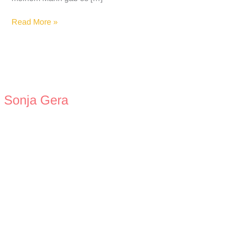
Die
Read More »
5
Sprachen
der
Liebe
für
Kinder
Sonja Gera