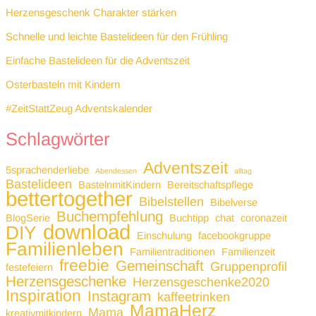
Herzensgeschenk Charakter stärken
Schnelle und leichte Bastelideen für den Frühling
Einfache Bastelideen für die Adventszeit
Osterbasteln mit Kindern
#ZeitStattZeug Adventskalender
Schlagwörter
Adventszeit
5sprachenderliebe
Abendessen
alltag
Bastelideen
BastelnmitKindern
Bereitschaftspflege
bettertogether
Bibelstellen
Bibelverse
Buchempfehlung
BlogSerie
Buchtipp
chat
coronazeit
download
DIY
Einschulung
facebookgruppe
Familienleben
Familientraditionen
Familienzeit
freebie
Gemeinschaft
Gruppenprofil
festefeiern
Herzensgeschenke
Herzensgeschenke2020
Inspiration
Instagram
kaffeetrinken
MamaHerz
Mama
kreativmitkindern