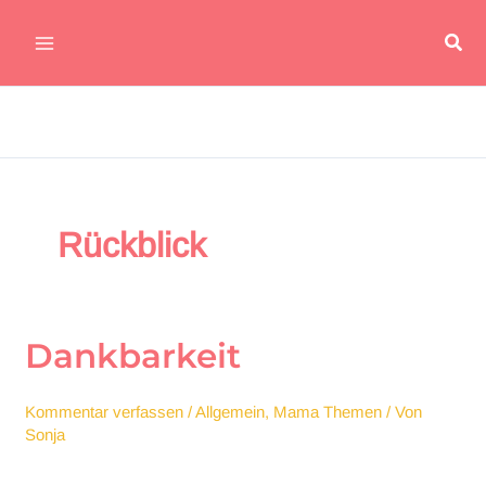
Zum
Suc
Inhalt
Main
springen
Menu
Rückblick
Dankbarkeit
Kommentar verfassen
/
Allgemein
,
Mama Themen
/ Von
Sonja