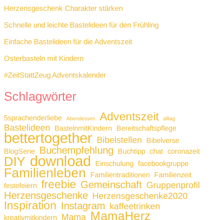
Herzensgeschenk Charakter stärken
Schnelle und leichte Bastelideen für den Frühling
Einfache Bastelideen für die Adventszeit
Osterbasteln mit Kindern
#ZeitStattZeug Adventskalender
Schlagwörter
Adventszeit
5sprachenderliebe
Abendessen
alltag
Bastelideen
BastelnmitKindern
Bereitschaftspflege
bettertogether
Bibelstellen
Bibelverse
Buchempfehlung
BlogSerie
Buchtipp
chat
coronazeit
download
DIY
Einschulung
facebookgruppe
Familienleben
Familientraditionen
Familienzeit
freebie
Gemeinschaft
Gruppenprofil
festefeiern
Herzensgeschenke
Herzensgeschenke2020
Inspiration
Instagram
kaffeetrinken
MamaHerz
Mama
kreativmitkindern