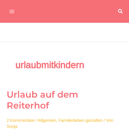
Zum
Suc
Inhalt
Main
springen
Menu
urlaubmitkindern
Urlaub auf dem
Reiterhof
2 Kommentare
/
Allgemein
,
Familienleben gestalten
/ Von
Sonja