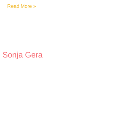
Urlaub
Read More »
auf
dem
Reiterhof
Sonja Gera