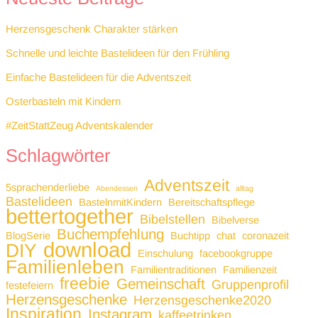
Herzensgeschenk Charakter stärken
Schnelle und leichte Bastelideen für den Frühling
Einfache Bastelideen für die Adventszeit
Osterbasteln mit Kindern
#ZeitStattZeug Adventskalender
Schlagwörter
Adventszeit
5sprachenderliebe
Abendessen
alltag
Bastelideen
BastelnmitKindern
Bereitschaftspflege
bettertogether
Bibelstellen
Bibelverse
Buchempfehlung
BlogSerie
Buchtipp
chat
coronazeit
download
DIY
Einschulung
facebookgruppe
Familienleben
Familientraditionen
Familienzeit
freebie
Gemeinschaft
Gruppenprofil
festefeiern
Herzensgeschenke
Herzensgeschenke2020
Inspiration
Instagram
kaffeetrinken