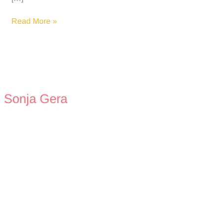
Halloween
Read More »
oder
HelloKing
Sonja Gera