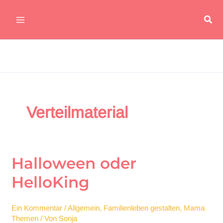
Zum
Suc
Inhalt
Main
springen
Menu
Verteilmaterial
Halloween oder
HelloKing
Ein Kommentar
/
Allgemein
,
Familienleben gestalten
,
Mama
Themen
/ Von
Sonja