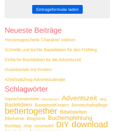
Eintrageformular laden
Neueste Beiträge
Herzensgeschenk Charakter stärken
Schnelle und leichte Bastelideen für den Frühling
Einfache Bastelideen für die Adventszeit
Osterbasteln mit Kindern
#ZeitStattZeug Adventskalender
Schlagwörter
Adventszeit
5sprachenderliebe
Abendessen
alltag
Bastelideen
BastelnmitKindern
Bereitschaftspflege
bettertogether
Bibelstellen
Buchempfehlung
Bibelverse
BlogSerie
download
DIY
Buchtipp
chat
coronazeit