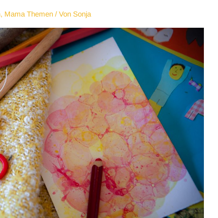
n
,
Mama Themen
/ Von
Sonja