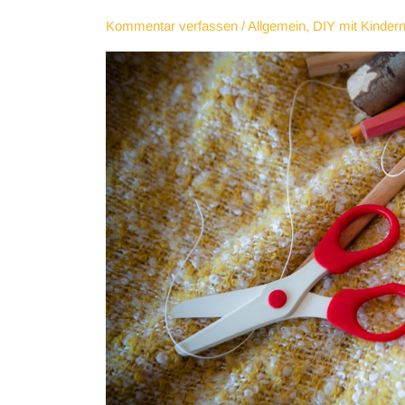
Kommentar verfassen
/
Allgemein
,
DIY mit Kinder