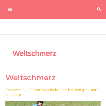
Zum
Suc
Inhalt
Main
springen
Menu
Weltschmerz
Weltschmerz
Kommentar verfassen
/
Allgemein
,
Familienleben gestalten
/
Von
Sonja