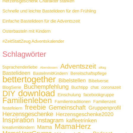
Herzensgeschenk Charakter stärken
Schnelle und leichte Bastelideen für den Frühling
Einfache Bastelideen für die Adventszeit
Osterbasteln mit Kindern
#ZeitStattZeug Adventskalender
Schlagwörter
Adventszeit
5sprachenderliebe
Abendessen
alltag
Bastelideen
BastelnmitKindern
Bereitschaftspflege
bettertogether
Bibelstellen
Bibelverse
Buchempfehlung
BlogSerie
Buchtipp
chat
coronazeit
download
DIY
Einschulung
facebookgruppe
Familienleben
Familientraditionen
Familienzeit
freebie
Gemeinschaft
Gruppenprofil
festefeiern
Herzensgeschenke
Herzensgeschenke2020
Inspiration
Instagram
kaffeetrinken
MamaHerz
Mama
kreativmitkindern