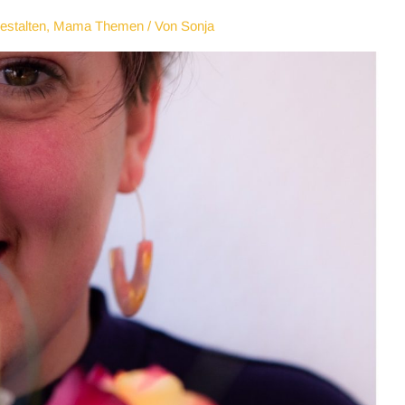
estalten
,
Mama Themen
/ Von
Sonja