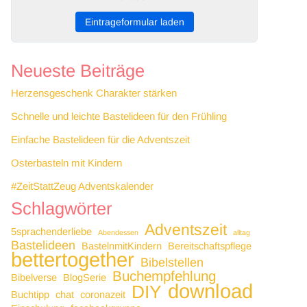
Eintrageformular laden
Neueste Beiträge
Herzensgeschenk Charakter stärken
Schnelle und leichte Bastelideen für den Frühling
Einfache Bastelideen für die Adventszeit
Osterbasteln mit Kindern
#ZeitStattZeug Adventskalender
Schlagwörter
Adventszeit
5sprachenderliebe
Abendessen
alltag
Bastelideen
BastelnmitKindern
Bereitschaftspflege
bettertogether
Bibelstellen
Buchempfehlung
Bibelverse
BlogSerie
download
DIY
Buchtipp
chat
coronazeit