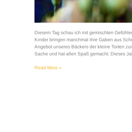
Diesem Tag schau ich mit gemischten Gefühlen 
Kinder bringen manchmal ihre Gaben aus Schu
Angebot unseres Bäckers der kleine Torten zum
Sache und hat allen Spaß gemacht. Dieses Jah
Muttertag
Read More »
Wunsch
und
Wirklichkeit