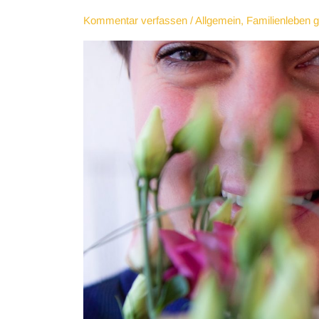
Kommentar verfassen
/
Allgemein
,
Familienleben g