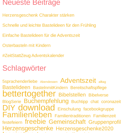
Neueste Beiträge
Herzensgeschenk Charakter stärken
Schnelle und leichte Bastelideen für den Frühling
Einfache Bastelideen für die Adventszeit
Osterbasteln mit Kindern
#ZeitStattZeug Adventskalender
Schlagwörter
Adventszeit
5sprachenderliebe
Abendessen
alltag
Bastelideen
BastelnmitKindern
Bereitschaftspflege
bettertogether
Bibelstellen
Bibelverse
Buchempfehlung
BlogSerie
Buchtipp
chat
coronazeit
download
DIY
Einschulung
facebookgruppe
Familienleben
Familientraditionen
Familienzeit
freebie
Gemeinschaft
Gruppenprofil
festefeiern
Herzensgeschenke
Herzensgeschenke2020