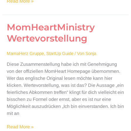
MomHeartMinistry
Read More »
Glaubensgrundsätze
MomHeartMinistry
Wertevorstellung
MamaHerz Gruppe
,
StartUp Guide
/ Von
Sonja
Diese Zusammenstellung habe ich mit Genehmigung
von der offiziellen MomHeart Homepage übernommen.
Wer das englische Original lesen möchte kann hier
klicken. Wertevorstellung, was ist das? Die Aussage „ein
feierliches Abkommen treffen“ klingt für dich vielleicht ein
bisschen zu Formel oder ernst, aber es ist nur eine
Möglichkeit auszudrücken „Ich bin einverstanden. Ich bin
mit an
MomHeartMinistry
Read More »