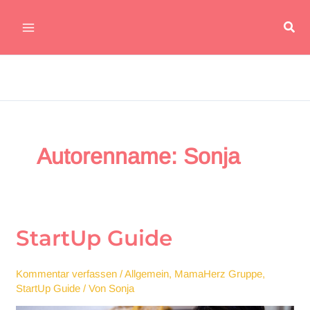
Zum
Suc
Inhalt
Main
springen
Menu
Autorenname: Sonja
StartUp Guide
Kommentar verfassen
/
Allgemein
,
MamaHerz Gruppe
,
StartUp Guide
/ Von
Sonja