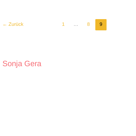
Wertevorstellung
←
Zurück
1
…
8
9
Sonja Gera