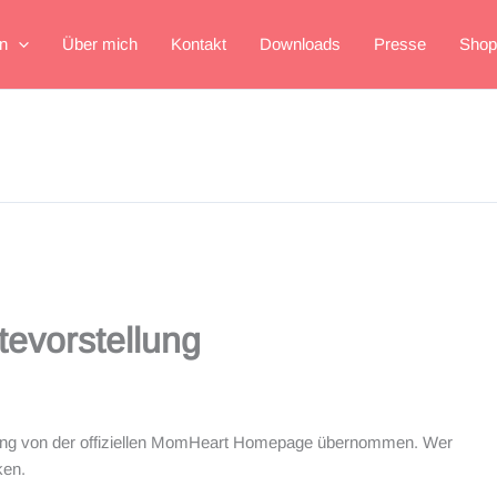
n
Über mich
Kontakt
Downloads
Presse
Shop
evorstellung
ng von der offiziellen MomHeart Homepage übernommen. Wer
ken.