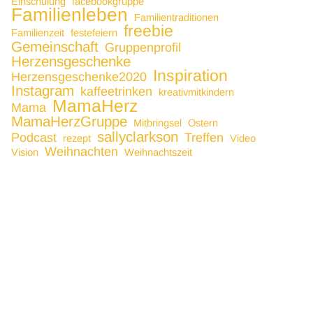
Einschulung
facebookgruppe
Familienleben
Familientraditionen
freebie
Familienzeit
festefeiern
Gemeinschaft
Gruppenprofil
Herzensgeschenke
Inspiration
Herzensgeschenke2020
Instagram
kaffeetrinken
kreativmitkindern
MamaHerz
Mama
MamaHerzGruppe
Mitbringsel
Ostern
sallyclarkson
Podcast
Treffen
rezept
Video
Weihnachten
Vision
Weihnachtszeit