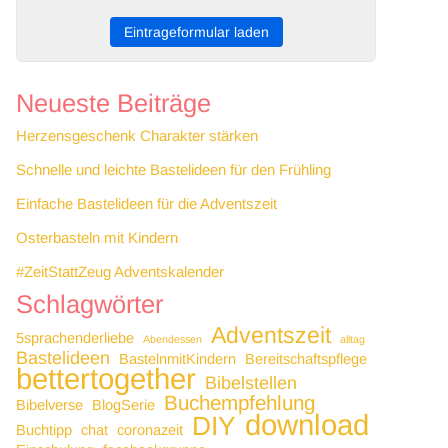
Eintrageformular laden
Neueste Beiträge
Herzensgeschenk Charakter stärken
Schnelle und leichte Bastelideen für den Frühling
Einfache Bastelideen für die Adventszeit
Osterbasteln mit Kindern
#ZeitStattZeug Adventskalender
Schlagwörter
Adventszeit
5sprachenderliebe
Abendessen
alltag
Bastelideen
BastelnmitKindern
Bereitschaftspflege
bettertogether
Bibelstellen
Buchempfehlung
Bibelverse
BlogSerie
download
DIY
Buchtipp
chat
coronazeit