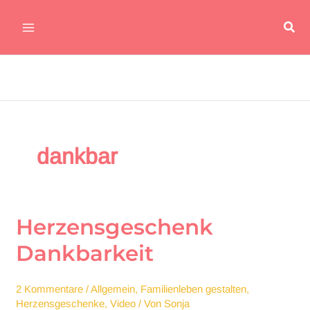
Zum
Suc
Inhalt
Main
springen
Menu
dankbar
Herzensgeschenk
Dankbarkeit
2 Kommentare
/
Allgemein
,
Familienleben gestalten
,
Herzensgeschenke
,
Video
/ Von
Sonja