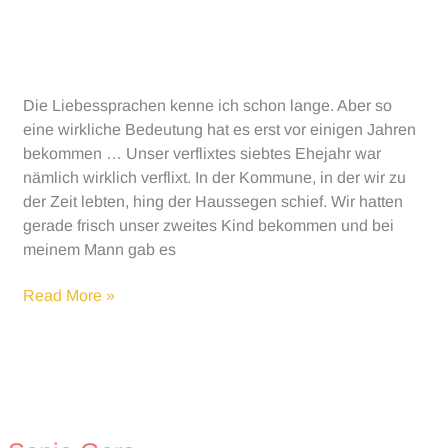
Die Liebessprachen kenne ich schon lange. Aber so
eine wirkliche Bedeutung hat es erst vor einigen Jahren
bekommen … Unser verflixtes siebtes Ehejahr war
nämlich wirklich verflixt. In der Kommune, in der wir zu
der Zeit lebten, hing der Haussegen schief. Wir hatten
gerade frisch unser zweites Kind bekommen und bei
meinem Mann gab es
Die
Read More »
5
Sprachen
der
Liebe
für
Kinder