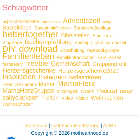
Schlagwörter
Adventszeit
5sprachenderliebe
Abendessen
alltag
Bastelideen
BastelnmitKindern
Bereitschaftspflege
bettertogether
Bibelstellen
Bibelverse
Buchempfehlung
BlogSerie
Buchtipp
chat
coronazeit
download
DIY
Einschulung
facebookgruppe
Familienleben
Familientraditionen
Familienzeit
freebie
Gemeinschaft
Gruppenprofil
festefeiern
Herzensgeschenke
Herzensgeschenke2020
Inspiration
Instagram
kaffeetrinken
MamaHerz
Mama
kreativmitkindern
MamaHerzGruppe
Podcast
Mitbringsel
Ostern
rezept
sallyclarkson
Treffen
Weihnachten
Video
Vision
Weihnachtszeit
Impressum
|
Datenschutzerklärung
|
AGBs
Copyright © 2026 mothearthood.de