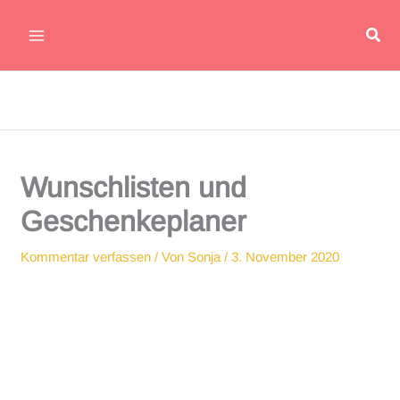
Zum
Suc
Inhalt
Main
springen
Menu
Wunschlisten und
Geschenkeplaner
Kommentar verfassen
/ Von
Sonja
/
3. November 2020