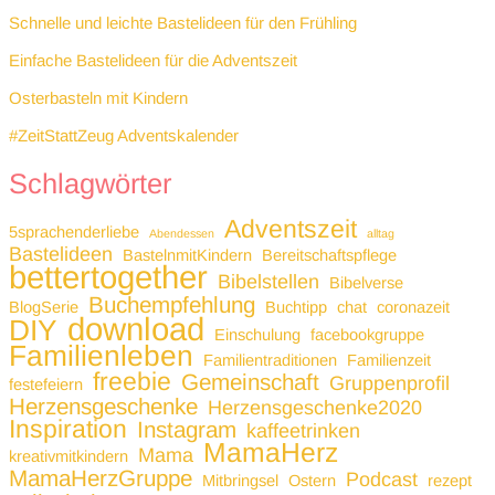
Schnelle und leichte Bastelideen für den Frühling
Einfache Bastelideen für die Adventszeit
Osterbasteln mit Kindern
#ZeitStattZeug Adventskalender
Schlagwörter
Adventszeit
5sprachenderliebe
Abendessen
alltag
Bastelideen
BastelnmitKindern
Bereitschaftspflege
bettertogether
Bibelstellen
Bibelverse
Buchempfehlung
BlogSerie
Buchtipp
chat
coronazeit
download
DIY
Einschulung
facebookgruppe
Familienleben
Familientraditionen
Familienzeit
freebie
Gemeinschaft
Gruppenprofil
festefeiern
Herzensgeschenke
Herzensgeschenke2020
Inspiration
Instagram
kaffeetrinken
MamaHerz
Mama
kreativmitkindern
MamaHerzGruppe
Podcast
Mitbringsel
Ostern
rezept