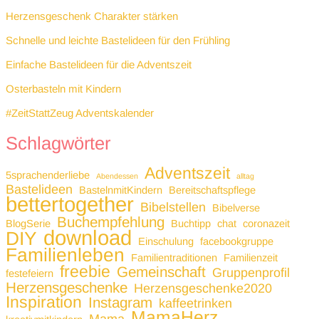
Herzensgeschenk Charakter stärken
Schnelle und leichte Bastelideen für den Frühling
Einfache Bastelideen für die Adventszeit
Osterbasteln mit Kindern
#ZeitStattZeug Adventskalender
Schlagwörter
Adventszeit
5sprachenderliebe
Abendessen
alltag
Bastelideen
BastelnmitKindern
Bereitschaftspflege
bettertogether
Bibelstellen
Bibelverse
Buchempfehlung
BlogSerie
Buchtipp
chat
coronazeit
download
DIY
Einschulung
facebookgruppe
Familienleben
Familientraditionen
Familienzeit
freebie
Gemeinschaft
Gruppenprofil
festefeiern
Herzensgeschenke
Herzensgeschenke2020
Inspiration
Instagram
kaffeetrinken
MamaHerz
Mama